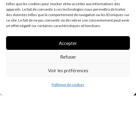
telles que les cookies pour stocker et/ou accéder aux informations des
appareils. Le fait de consentir à ces technologies nous permettra de traiter
des données telles que le comportement de navigation ou les ID uniques sur
ce site. Le fait de ne pas consentir ou de retirer son consentement peut avoir
un effet négatif sur certaines caractéristiques et fonctions.
Les points de ven
te
Accepter
Sur mesure
Refuser
Mentions légales
Voir les préférences
Conditions générales de vente
Politique de confidentialité R.G.P.D.
(E.U.)
0
Politique de cookies
Shop
Wishlist
Cart
My account
Politique d'expé
dition