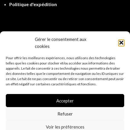
Politique d'expé
dition
Gérer le consentement aux
cookies
Pour offrir les meilleures expériences, nous utilisons des technologies
telles que les cookies pour stocker et/ou accéder aux informations des
appareils. Le fait de consentir à ces technologies nous permettra de traiter
des données telles que le comportement de navigation ou les ID uniques sur
ce site. Le fait de ne pas consentir ou de retirer son consentement peut avoir
un effet négatif sur certaines caractéristiques et fonctions.
Accepter
Refuser
Internet Quimper Création
2022 MAELA CREATIONS
Audierne
.
Reproduction interdite.
Voir les préférences