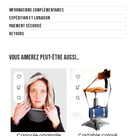
INFORMATIONS COMPLÉMENTAIRES
EXPÉDITION ET LIVRAISON
PAIEMENT SÉCURISÉ
RETOURS
Vous aimerez peut-être aussi…
Cagoule originale
Cartable coloré
G