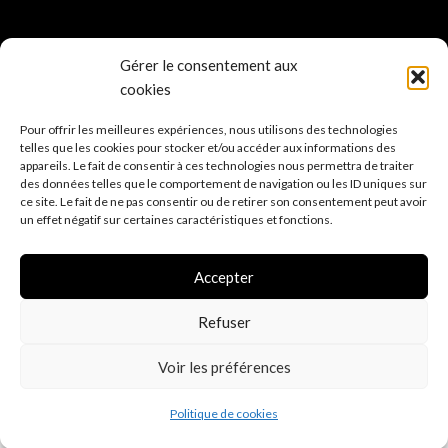
Gérer le consentement aux
cookies
Pour offrir les meilleures expériences, nous utilisons des technologies
telles que les cookies pour stocker et/ou accéder aux informations des
appareils. Le fait de consentir à ces technologies nous permettra de traiter
des données telles que le comportement de navigation ou les ID uniques sur
ce site. Le fait de ne pas consentir ou de retirer son consentement peut avoir
un effet négatif sur certaines caractéristiques et fonctions.
Accepter
Refuser
Internet Quimper Création
2022 MAELA CREATIONS
Audierne
.
Reproduction interdite.
Voir les préférences
0
Politique de cookies
Shop
Wishlist
Cart
My account