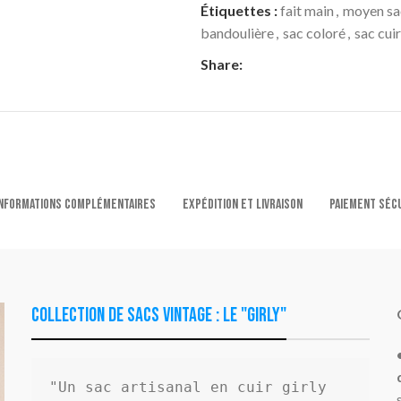
Étiquettes :
fait main
,
moyen sa
bandoulière
,
sac coloré
,
sac cuir
Share:
NFORMATIONS COMPLÉMENTAIRES
EXPÉDITION ET LIVRAISON
PAIEMENT SÉC
Collection de sacs vintage : le "girly"
"Un sac artisanal en cuir
girly 