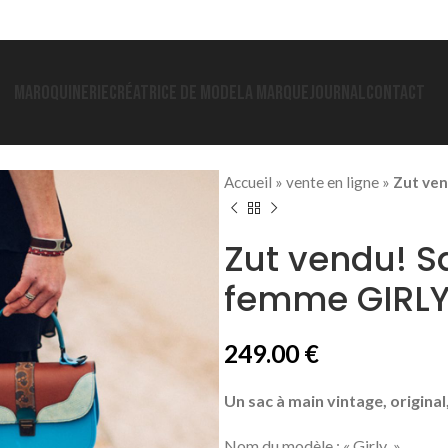
MAROQUINERIE
CRÉATRICE DE MODE
LA MARQUE
JOURNAL
CONTACT
Accueil
»
vente en ligne
»
Zut ven
Zut vendu! S
femme GIRLY
249.00
€
Un sac à main vintage, original,
Nom du modèle : « Girly » C