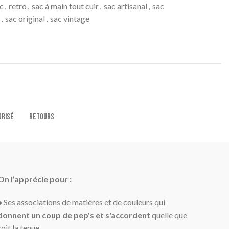
c
,
retro
,
sac à main tout cuir
,
sac artisanal
,
sac
,
sac original
,
sac vintage
URISÉ
RETOURS
On l’apprécie pour :
•
Ses associations de matières et de couleurs qui
donnent un coup de pep's et
s'accordent
quelle que
soit
la tenue.