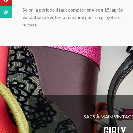
Selon la période il faut compter
environ 15j
après
WhatsApp
validation de votre commande pour un projet sur
mesure.
SACS À MAIN VINTAGE
Girly