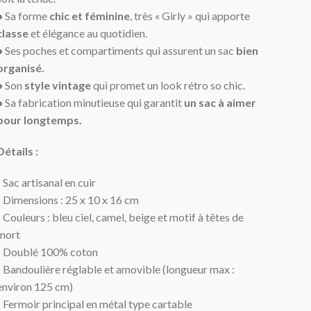
•
Sa forme
chic et féminine
, très « Girly » qui apporte
classe
et élégance au quotidien.
•
Ses poches et compartiments qui assurent un sac
bien
organisé.
•
Son
style vintage
qui promet un look rétro so chic.
•
Sa fabrication minutieuse qui garantit
un sac à aimer
pour longtemps.
Détails :
- Sac artisanal en cuir
- Dimensions : 25 x 10 x 16 cm
- Couleurs : bleu ciel, camel, beige et motif à têtes de
mort
- Doublé 100% coton
- Bandoulière réglable et amovible (longueur max :
environ 125 cm)
- Fermoir principal en métal type cartable