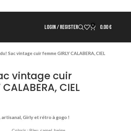
0
LOGIN / REGISTER
0.00
€
du! Sac vintage cuir femme GIRLY CALABERA, CIEL
ac vintage cuir
 CALABERA, CIEL
 artisanal, Girly et rétro à gogo !
oloris : Bleu, camel, beige