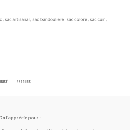
c
,
sac artisanal
,
sac bandoulière
,
sac coloré
,
sac cuir
,
URISÉ
RETOURS
On l’apprécie pour :