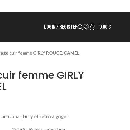
0
LOGIN / REGISTER
0.00
€
ntage cuir femme GIRLY ROUGE, CAMEL
cuir femme GIRLY
EL
 artisanal, Girly et rétro à gogo !
Coloris : Rouge, camel, brun