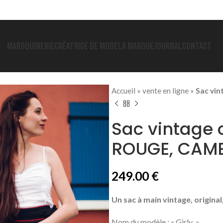
MAROQUINERIE
CRÉATRICE DE MODE
LA MARQUE
JOURNAL
CONTACT
Accueil
»
vente en ligne
»
Sac vi
Sac vintage 
ROUGE, CAM
249.00
€
Un sac à main vintage, original,
Nom du modèle : « Girly » 