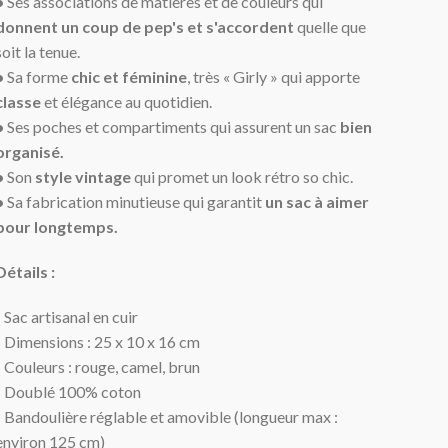
•
Ses associations de matières et de couleurs qui
donnent un coup de pep's et
s'accordent
quelle que
soit
la tenue.
•
Sa forme
chic et féminine
, très « Girly » qui apporte
classe
et élégance au quotidien.
•
Ses poches et compartiments qui assurent un sac
bien
organisé.
•
Son
style vintage
qui promet un look rétro so chic.
•
Sa fabrication minutieuse qui garantit
un sac à aimer
pour longtemps.
Détails :
- Sac artisanal en cuir
- Dimensions : 25 x 10 x 16 cm
- Couleurs : rouge, camel, brun
- Doublé 100% coton
- Bandoulière réglable et amovible (longueur max :
environ 125 cm)