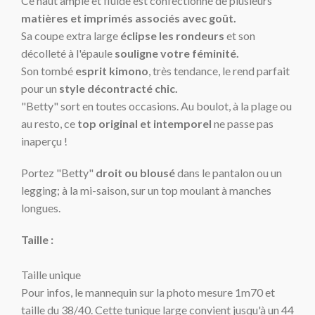
Ce haut ample et fluide est confectionné de plusieurs
matières et imprimés associés avec goût.
Sa coupe extra large
éclipse les rondeurs
et son
décolleté à l'épaule
souligne votre féminité.
Son tombé
esprit kimono
, très tendance, le rend parfait
pour un
style décontracté chic.
"Betty" sort en toutes occasions. Au boulot, à la plage ou
au resto, ce
top original
et intemporel
ne passe pas
inaperçu !
Portez "Betty"
droit ou blousé
dans le pantalon ou un
legging; à la mi-saison, sur un top moulant à manches
longues.
Taille :
Taille unique
Pour infos, le mannequin sur la photo mesure 1m70 et
taille du 38/40. Cette tunique large convient jusqu'à un 44