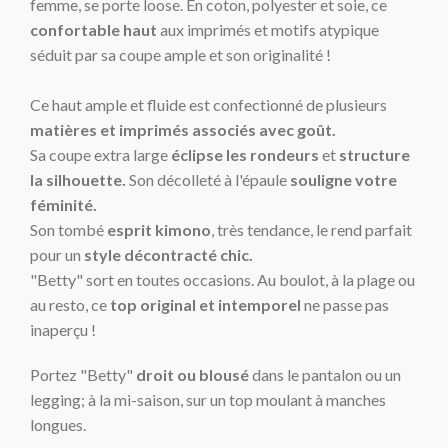
femme, se porte loose. En coton, polyester et soie, ce
confortable haut
aux imprimés et motifs atypique
séduit par sa coupe ample et son originalité !
Ce haut ample et fluide est confectionné de plusieurs
matières et imprimés associés avec goût.
Sa coupe extra large
éclipse les rondeurs
et
structure
la silhouette.
Son décolleté à l'épaule
souligne votre
féminité.
Son tombé
esprit kimono
, très tendance, le rend parfait
pour un
style décontracté chic.
"Betty" sort en toutes occasions. Au boulot, à la plage ou
au resto, ce
top original
et intemporel
ne passe pas
inaperçu !
Portez "Betty"
droit ou blousé
dans le pantalon ou un
legging; à la mi-saison, sur un top moulant à manches
longues.