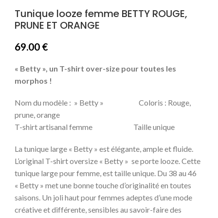
Tunique looze femme BETTY ROUGE,
PRUNE ET ORANGE
69.00
€
« Betty », un T-shirt over-size pour toutes les
morphos !
Nom du modèle : » Betty » Coloris : Rouge,
prune, orange
T-shirt artisanal femme Taille unique
La tunique large « Betty » est élégante, ample et fluide.
L’original T-shirt oversize « Betty » se porte looze.
Cette
tunique large pour femme, est taille unique. Du 38 au 46
« Betty » met u
ne bonne touche d’originalité en toutes
saisons.
Un joli haut
pour femmes adeptes d’une mode
créative et différente, sensibles au savoir-faire des