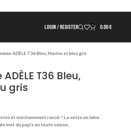
0
LOGIN / REGISTER
0.00
€
emme ADÈLE T36 Bleu, Marine et bleu gris
ADÈLE T36 Bleu,
u gris
istes et méchamment rasoir ! La veste en laine
tée met du pep’s en toute saison.