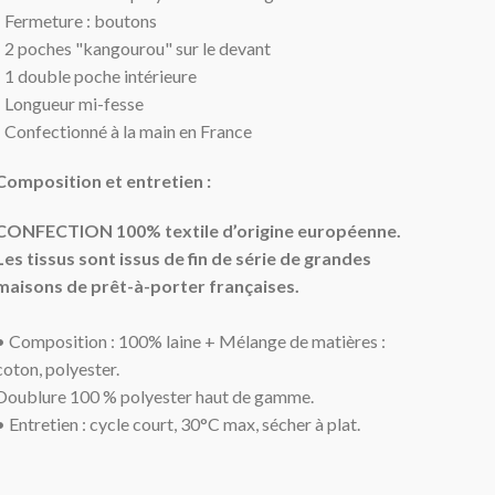
- Fermeture : boutons
-
2 poches "kangourou" sur le devant
-
1 double poche intérieure
-
Longueur mi-fesse
- Confectionné à la main en France
Composition et entretien :
CONFECTION 100% textile d’origine européenne.
Les tissus sont issus de fin de série de grandes
maisons de prêt-à-porter françaises.
• Composition : 100% laine + Mélange de matières :
coton, polyester.
Doublure 100 % polyester haut de gamme.
• Entretien : cycle court
, 30°C max, sécher à plat.