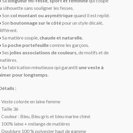
•
Sa
longueur mi-fesse, sport et féminine
qui coupe
la silhouette sans souligner les fesses.
•
Son
col montant ou asymétrique
quand il est replié.
•
Son
boutonnage sur le côté
pour un style décalé,
différent.
•
Sa matière souple,
chaude et naturelle.
•
Sa
poche portefeuille
comme les garçons.
•
Ses
jolies associations de couleurs
, de motifs et de
matières.
•
Sa fabrication minutieuse qui garantit
une veste à
aimer pour longtemps.
Détails :
- Veste colorée en laine femme
- Taille 36
- Couleur : Bleu, Bleu gris et bleu marine chiné
- 100% laine + mélange de matières
- Doublure 100 % polyester haut de gamme