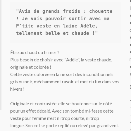
"Avis de grands froids : chouette 
! Je vais pouvoir sortir avec ma 
P'tite veste en laine Adèle, 
tellement belle et chaude !"
Être au chaud ou frimer ?
Plus besoin de choisir avec "Adèle", la veste chaud
e,
originale et colorée !
Cette veste colorée en laine sort des inconditionnels
gris ou noir, méchamment rasoir, et
met du fun dans vos
hivers !
Originale et contrastée, elle se boutonne sur le côté
pour un effet décalé.
Avec son tombé mi-fesse cette
veste pour femme n'est ni trop courte, ni trop
longue.
Son col se porte
replié ou
relevé par grand vent.