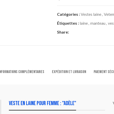
Catégories :
Vestes laine
,
Vete
Étiquettes :
laine
,
manteau
,
ves
Share:
NFORMATIONS COMPLÉMENTAIRES
EXPÉDITION ET LIVRAISON
PAIEMENT SÉC
Veste en laine pour femme : "adèle"