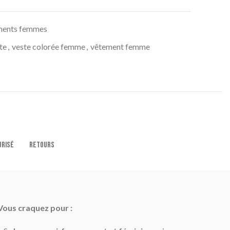
ments femmes
te
,
veste colorée femme
,
vêtement femme
URISÉ
RETOURS
Vous craquez pour :