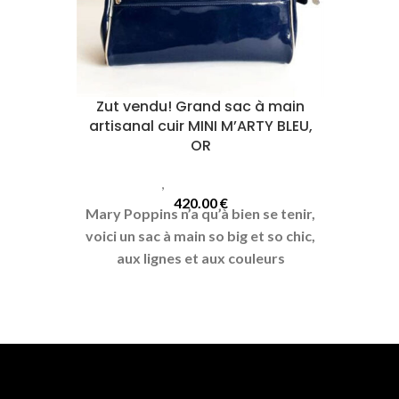
Zut vendu! Grand sac à main
artisanal cuir MINI M’ARTY BLEU,
OR
Sacs
,
Sacs Mini Marty
420.00
€
Mary Poppins n’a qu’à bien se tenir,
voici un sac à main so big et so chic,
aux lignes et aux couleurs
profondément rétro !
Nom du
modèle : "Mini M'Arty"
Coloris : Bleu et Or Bagage artisanal
en cuir
Dimensions : 35 × 25 × 19 cm Grand
sac à main fourre-tout en cuir, original