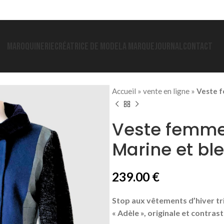
MAROQUINERIE
CRÉATRICE DE MODE
LA MARQUE
JOURNAL
CONTACT
Accueil
»
vente en ligne
»
Veste f
Veste femme 
Marine et ble
239.00
€
Stop aux vêtements d’hiver tr
« Adèle », originale et contras