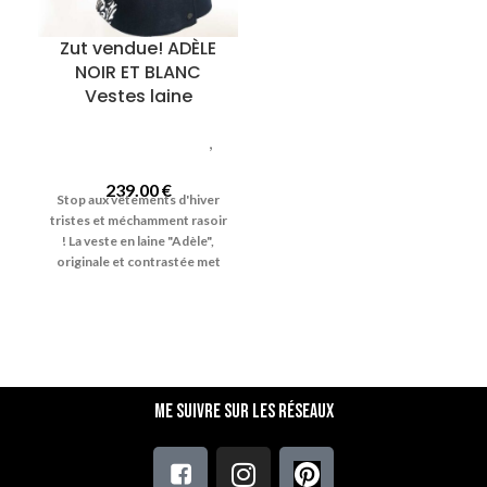
Zut vendue! ADÈLE
NOIR ET BLANC
Vestes laine
Vetements femmes
,
Vestes laine
239.00
€
Stop aux vêtements d'hiver
tristes et méchamment rasoir
! La veste en laine "Adèle",
originale et contrastée met
du pep's en toute saison.
Nom du modèle : "Adèle"
Coloris : Noir, blanc et gris
Veste artisanale en laine
Taille 44
Chaude,
sport et intemporelle.
Cette
veste en laine pour femme
Me suivre sur les réseaux
mêle un style très élégant à
des matières nobles et
naturelles. "Adèle" est une