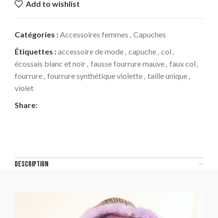
Add to wishlist
Catégories :
Accessoires femmes
,
Capuches
Étiquettes :
accessoire de mode
,
capuche
,
col
,
écossais blanc et noir
,
fausse fourrure mauve
,
faux col
,
fourrure
,
fourrure synthétique violette
,
taille unique
,
violet
Share:
DESCRIPTION