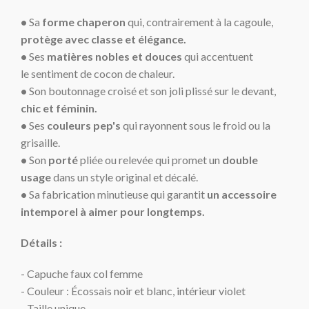
•
Sa
forme chaperon
qui, contrairement à la cagoule,
protège avec classe et élégance.
•
Ses
matières nobles et douces
qui accentuent
le sentiment de cocon de chaleur.
•
Son boutonnage croisé et son joli plissé sur le devant,
chic et féminin
.
•
Ses
couleurs pep's
qui rayonnent sous le froid ou la
grisaille.
•
Son
porté
pliée ou relevée qui promet un
double
usage
dans un style original et décalé.
•
Sa fabrication minutieuse qui garantit
un accessoire
intemporel à aimer pour longtemps.
Détails :
- Capuche faux col femme
- Couleur : Écossais noir et blanc, intérieur violet
- Taille unique