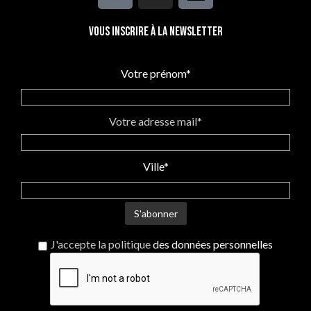
veste coupe-vent originale et
contrastée pour des femmes
adeptes d'une mode
Vous inscrire à la newsletter
responsable et sensibles au
savoir-faire des créateurs.
"Adèle", veste en laine,
Votre prénom*
artisanat imaginé et fabriqué à
Audierne par une créatrice
enthousiaste et bouillonnante
d'idées. 100% créations
Votre adresse mail*
originales #madeinbzh avec ❤.
Ville*
J'accepte la politique
des données personnelles