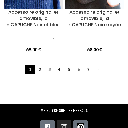
Accessoire original et
Accessoire original et
amovible, la
amovible, la
« CAPUCHE Noir et bleu
« CAPUCHE Noire rayée
Accessoires femmes
,
Accessoires femmes
,
Capuches
Capuches
68.00
€
68.00
€
1
2
3
4
5
6
7
→
Me suivre sur les réseaux