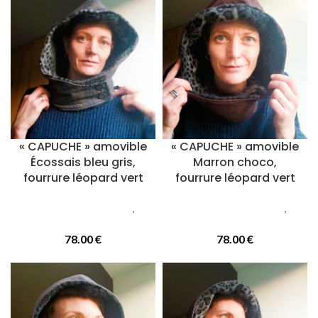
« CAPUCHE » amovible
« CAPUCHE » amovible
Écossais bleu gris,
Marron choco,
fourrure léopard vert
fourrure léopard vert
Accessoires femmes
,
Accessoires femmes
,
Capuches
Capuches
78.00
€
78.00
€