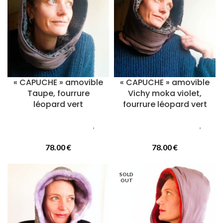
« CAPUCHE » amovible
« CAPUCHE » amovible
Taupe, fourrure
Vichy moka violet,
léopard vert
fourrure léopard vert
Accessoires femmes
,
Accessoires femmes
,
Capuches
Capuches
78.00
€
78.00
€
SOLD
OUT