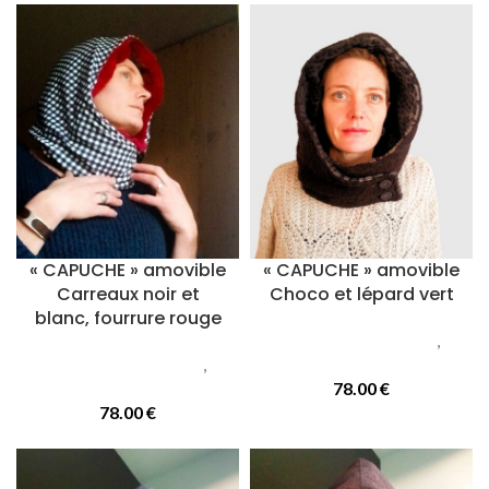
« CAPUCHE » amovible
« CAPUCHE » amovible
Carreaux noir et
Choco et lépard vert
blanc, fourrure rouge
Accessoires femmes
,
Accessoires femmes
,
Capuches
Capuches
78.00
€
78.00
€