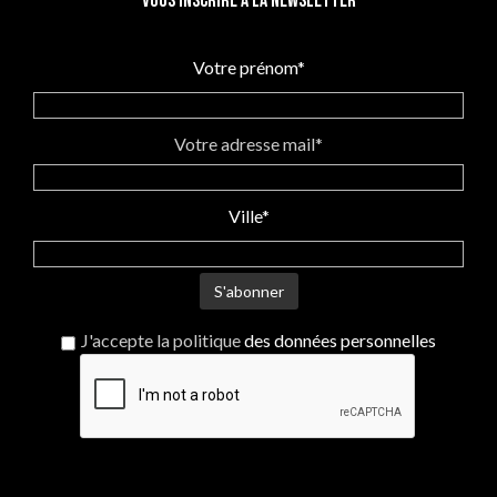
Vous inscrire à la newsletter
singularité et qui n’oublient
rien...
jamais !
"Mini M'Arty" grand sac à main
Votre prénom*
en cuir pour femme. Artisanat
imaginé et fabriqué en
Bretagne par une créatrice
enthousiaste et bouillonnante
Votre adresse mail*
d'idées. 100% original. Pour
des femmes adeptes d'une
mode responsable et
Ville*
sensibles au savoir-faire de
créateur.
J'accepte la politique
des données personnelles