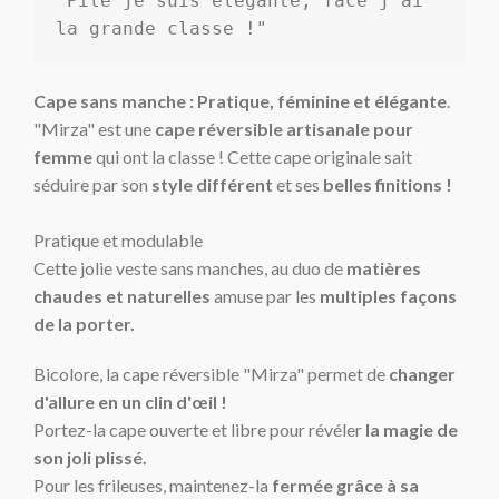
"Pile je suis élégante, face j'ai 
la grande classe !"
Cape sans manche : Pratique, féminine et élégante
.
"Mirza" est une
cape réversible artisanale pour
femme
qui ont la classe ! Cette cape originale sait
séduire par son
style différent
et ses
belles finitions !
Pratique et modulable
Cette jolie veste sans manches, au duo de
matières
chaudes et naturelles
amuse par les
multiples façons
de la porter.
Bicolore, la cape réversible "Mirza" permet de
changer
d'allure en un clin d'
œil
!
Portez-la cape ouverte et libre pour révéler
la magie de
son joli plissé.
Pour les frileuses, maintenez-la
fermée grâce à sa