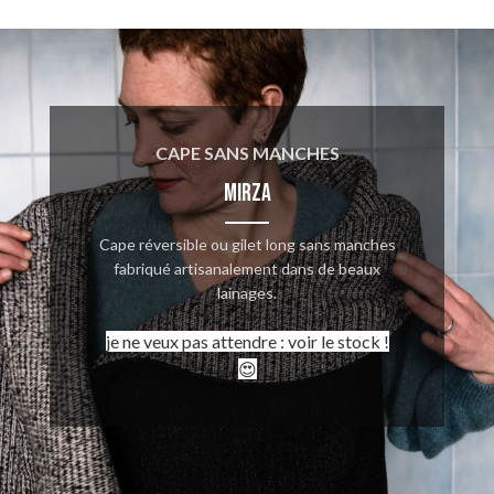
CAPE SANS MANCHES
MIRZA
Cape réversible ou gilet long sans manches
fabriqué artisanalement dans de beaux
lainages.
je ne veux pas attendre : voir le stock !
😍