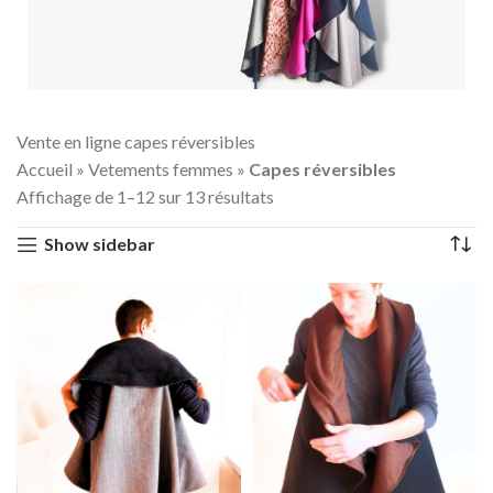
Collection de vêtements Femme TAILLE UNIQUE
Vente en ligne capes réversibles
CAPE RéVERSIBLE
Accueil
»
Vetements femmes
»
Capes réversibles
Élégantes, chaudes, intemporelles et originales !
Affichage de 1–12 sur 13 résultats
Découvrez la collection de capes réversibles sans
manches par MAELA CRÉATIONS.
Show sidebar