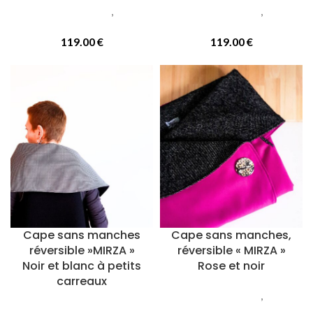
Vetements femmes
,
Capes
Vetements femmes
,
Capes
réversibles
réversibles
119.00
€
119.00
€
Cape sans manches
Cape sans manches,
réversible »MIRZA »
réversible « MIRZA »
Noir et blanc à petits
Rose et noir
carreaux
Vetements femmes
,
Capes
Vetements femmes
,
Capes
réversibles