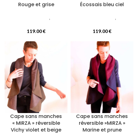
Rouge et grise
Écossais bleu ciel
Vetements femmes
,
Capes
Vetements femmes
,
Capes
réversibles
réversibles
119.00
€
119.00
€
Cape sans manches
Cape sans manches
« MIRZA » réversible
réversible »MIRZA »
Vichy violet et beige
Marine et prune