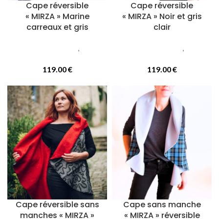
Cape réversible
Cape réversible
« MIRZA » Marine
« MIRZA » Noir et gris
carreaux et gris
clair
Vetements femmes
,
Capes
Vetements femmes
,
Capes
réversibles
réversibles
119.00
€
119.00
€
Cape réversible sans
Cape sans manche
manches « MIRZA »
« MIRZA » réversible