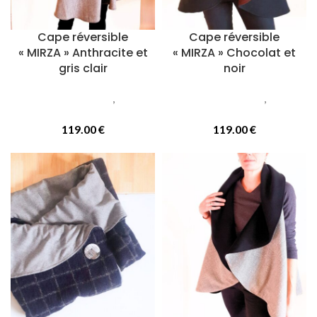
Cape réversible
Cape réversible
« MIRZA » Anthracite et
« MIRZA » Chocolat et
gris clair
noir
Vetements femmes
,
Capes
Vetements femmes
,
Capes
réversibles
réversibles
119.00
€
119.00
€