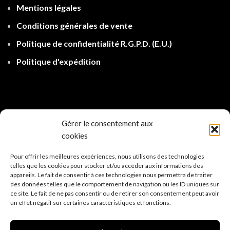
Mentions légales
Conditions générales de vente
Politique de confidentialité R.G.P.D.
(E.U.)
Politique d'expé
dition
Gérer le consentement aux
cookies
Pour offrir les meilleures expériences, nous utilisons des technologies
telles que les cookies pour stocker et/ou accéder aux informations des
appareils. Le fait de consentir à ces technologies nous permettra de traiter
des données telles que le comportement de navigation ou les ID uniques sur
ce site. Le fait de ne pas consentir ou de retirer son consentement peut avoir
un effet négatif sur certaines caractéristiques et fonctions.