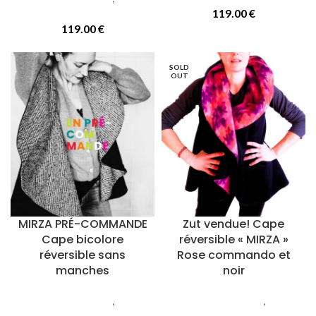
réversibles
119.00
€
119.00
€
SOLD
OUT
MIRZA PRÉ-COMMANDE
Zut vendue! Cape
Cape bicolore
réversible « MIRZA »
réversible sans
Rose commando et
manches
noir
Vetements femmes
,
Capes
Vetements femmes
,
Capes
réversibles
réversibles