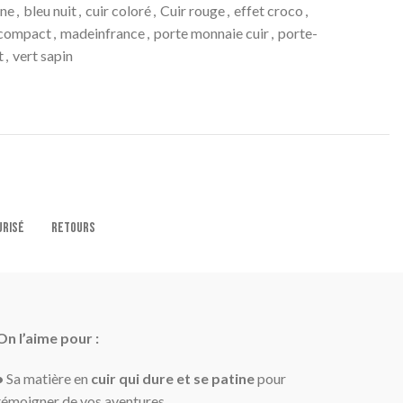
ine
,
bleu nuit
,
cuir coloré
,
Cuir rouge
,
effet croco
,
 compact
,
madeinfrance
,
porte monnaie cuir
,
porte-
t
,
vert sapin
URISÉ
RETOURS
On l’aime pour :
•
Sa matière en
cuir qui dure et se patine
pour
témoigner de vos aventures.