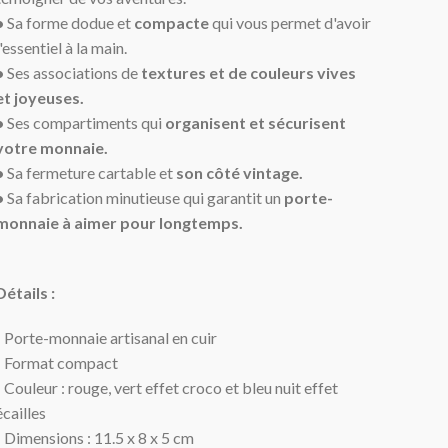
•
Sa forme dodue et
compacte
qui vous permet d'avoir
l'essentiel à la main.
•
Ses associations de
textures
et de
couleurs
vives
et joyeuses.
•
Ses compartiments qui
organisent et sécurisent
votre monnaie.
•
Sa fermeture cartable et
son côté vintage.
•
Sa fabrication minutieuse qui garantit un
porte-
monnaie à aimer pour longtemps.
Détails :
- Porte-monnaie artisanal en cuir
- Format compact
- Couleur : rouge, vert effet croco et bleu nuit effet
écailles
- Dimensions : 11.5 x 8 x 5 cm