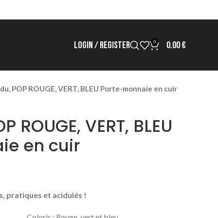
0
LOGIN / REGISTER
0.00
€
du, POP ROUGE, VERT, BLEU Porte-monnaie en cuir
OP ROUGE, VERT, BLEU
e en cuir
 pratiques et acidulés !
oloris : Rouge, vert et bleu