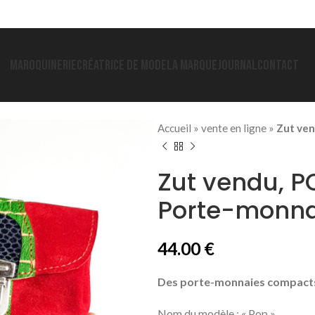
MAROQUINERIE
CRÉATRICE DE MODE
LA MARQUE
JOURNAL
CONTACT
Accueil
»
vente en ligne
»
Zut ven
Zut vendu, P
Porte-monnai
44.00
€
Des porte-monnaies compacts,
Nom du modèle : « Pop » C