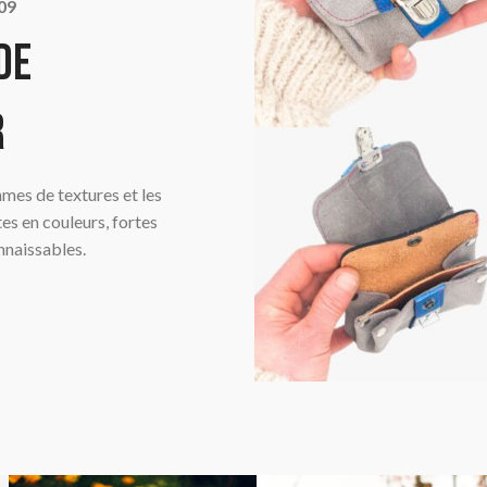
09
de
r
hmes de textures et les
es en couleurs, fortes
nnaissables.