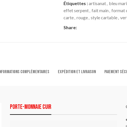
Étiquettes :
artisanat
,
bleu mar
effet serpent
,
fait main
,
format
carte
,
rouge
,
style cartable
,
ver
Share:
NFORMATIONS COMPLÉMENTAIRES
EXPÉDITION ET LIVRAISON
PAIEMENT SÉC
porte-monnaie cuir