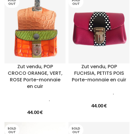
SOLD
SOLD
OUT
OUT
Zut vendu, POP
Zut vendu, POP
CROCO ORANGE, VERT,
FUCHSIA, PETITS POIS
ROSE Porte-monnaie
Porte-monnaie en cuir
en cuir
Petite maroquinerie
,
Porte
Petite maroquinerie
,
Porte
monnaie
monnaie
44.00
€
44.00
€
SOLD
SOLD
OUT
OUT