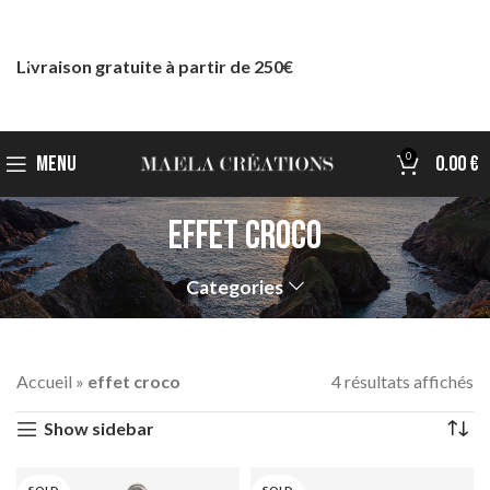
Livraison gratuite à partir de 250€
0
MENU
0.00
€
effet croco
Categories
Accueil
»
effet croco
4 résultats affichés
Show sidebar