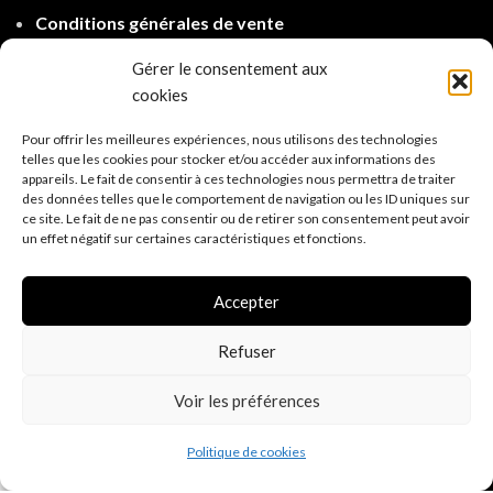
Conditions générales de vente
Politique de confidentialité R.G.P.D.
(E.U.)
Gérer le consentement aux
cookies
Politique d'expé
dition
Pour offrir les meilleures expériences, nous utilisons des technologies
telles que les cookies pour stocker et/ou accéder aux informations des
appareils. Le fait de consentir à ces technologies nous permettra de traiter
des données telles que le comportement de navigation ou les ID uniques sur
ce site. Le fait de ne pas consentir ou de retirer son consentement peut avoir
un effet négatif sur certaines caractéristiques et fonctions.
Accepter
Refuser
Voir les préférences
0
Politique de cookies
Shop
Filters
Wishlist
Cart
My account