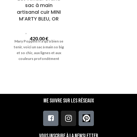
sac à main
artisanal cuir MINI
M’ARTY BLEU, OR
Sacs
,
Sacs Mini Marty
420.00
€
Mary Poppins n’a qu’à bien se
tenir, voici un sac à main so big
et so chic, aux lignes et aux
couleurs
profondément
rétro !
Nom du modèle : "Mini
M'Arty" Coloris :
Bleu et Or Bagage artisanal en
cuir
Dimensions : 35 × 25 × 19 cm
Grand sac à main fourre-tout
en cuir, original et intemporel.
Me suivre sur les réseaux
I
déal pour les petites
ou
grandes escapades, ce grand
sac fourre-tout à l’allure
démente et aux courbes 70's
est particulièrement
apprécié
des femmes qui
Vous inscrire à la newsletter