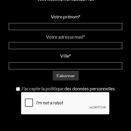
s’affranchissent de leur
singularité et qui n’oublient
rien...
jamais !
Votre prénom*
"Mini M'Arty" grand sac à main
en cuir pour femme. Artisanat
imaginé et fabriqué en
Bretagne par une créatrice
Votre adresse mail*
enthousiaste et bouillonnante
d'idées. 100% original. Pour
des femmes adeptes d'une
Ville*
mode responsable et
sensibles au savoir-faire de
créateur.
J'accepte la politique
des données personnelles