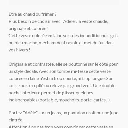
Être au chaud ou frimer ?
Plus besoin de choisir avec "Adèle", la veste chaud
e,
originale et colorée !
Cette veste colorée en laine sort des inconditionnels gris
ou bleu marine, méchamment rasoir, et
met du fun dans
vos hivers !
Originale et contrastée, elle se boutonne sur le côté pour
un style décalé.
Avec son tombé mi-fesse cette veste
colorée en laine n'est ni trop courte, ni trop longue.
Son
col se porte
replié ou
relevé par grand vent. Une double
poche intérieure permet de glisser quelques
indispensables (portable, mouchoirs, porte-cartes...).
Portez "Adèle" sur un jeans, un pantalon droit ou une jupe
cintrée.
Attention à ne pas trop vous couvrir car cette veste en