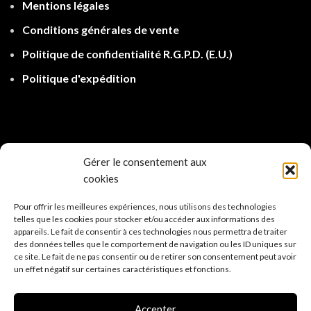
Mentions légales
Conditions générales de vente
Politique de confidentialité R.G.P.D.
(E.U.)
Politique d'expé
dition
Gérer le consentement aux
cookies
Pour offrir les meilleures expériences, nous utilisons des technologies
telles que les cookies pour stocker et/ou accéder aux informations des
appareils. Le fait de consentir à ces technologies nous permettra de traiter
des données telles que le comportement de navigation ou les ID uniques sur
ce site. Le fait de ne pas consentir ou de retirer son consentement peut avoir
un effet négatif sur certaines caractéristiques et fonctions.
Accepter