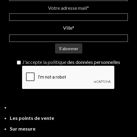
imaginé et fabriqué en
Bretagne par une créatrice
Votre adresse mail*
enthousiaste et bouillonnante
d'idées. 100% original. Pour
des femmes adeptes d'une
Ville*
mode responsable et
sensibles au savoir-faire de
créateur.
J'accepte la politique
des données personnelles
Les points de ven
te
Sur mesure