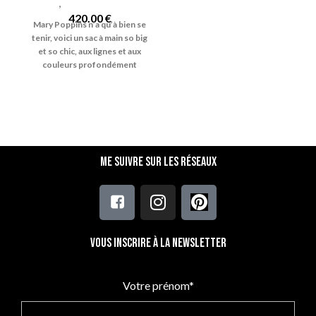
Sacs
,
Sacs Mini Marty
420.00
€
Mary Poppins n’a qu’à bien se
tenir, voici un sac à main so big
et so chic, aux lignes et aux
couleurs
profondément
rétro !
Nom du modèle : "Mini
M'Arty" Coloris :
Bleu et Or Bagage artisanal en
cuir
Dimensions : 35 × 25 × 19 cm
Grand sac à main fourre-tout
en cuir, original et intemporel.
Me suivre sur les réseaux
I
déal pour les petites
ou
grandes escapades, ce grand
sac fourre-tout à l’allure
démente et aux courbes 70's
est particulièrement
apprécié
des femmes qui
Vous inscrire à la newsletter
s’affranchissent de leur
singularité et qui n’oublient
rien...
jamais !
Votre prénom*
"Mini M'Arty" grand sac à main
en cuir pour femme. Artisanat