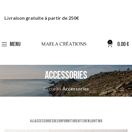
Livraison gratuite à partir de 250€
0
MENU
0.00
€
Accessories
Accueil
»
Accessories
ALL
ACCESSORIES
DECOR
FURNITURE
KITCHEN
LIGHTING