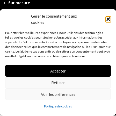
Sur mesure
Mentions légales
Gérer le consentement aux
Conditions générales de vente
cookies
Politique de confidentialité R.G.P.D.
(E.U.)
Pour offrir les meilleures expériences, nous utilisons des technologies
telles que les cookies pour stocker et/ou accéder aux informations des
Politique d'expé
dition
appareils. Le fait de consentir à ces technologies nous permettra de traiter
des données telles que le comportement de navigation ou les ID uniques sur
ce site. Le fait de ne pas consentir ou de retirer son consentement peut avoir
un effet négatif sur certaines caractéristiques et fonctions.
Accepter
Refuser
Voir les préférences
0
Politique de cookies
Shop
Wishlist
Cart
My account