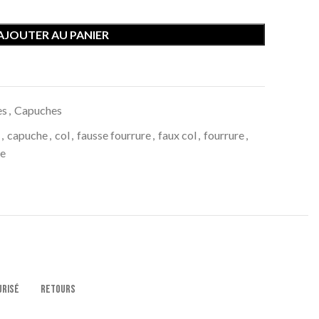
AJOUTER AU PANIER
es
,
Capuches
,
capuche
,
col
,
fausse fourrure
,
faux col
,
fourrure
,
ue
URISÉ
RETOURS