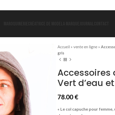
MAROQUINERIE
CRÉATRICE DE MODE
LA MARQUE
JOURNAL
CONTACT
Accueil
»
vente en ligne
»
Accesso
gris
Accessoires
Vert d’eau et
78.00
€
« Le col capuche pour femme, un