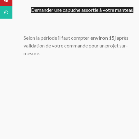
Demander une capuche assortie à votre manteau
WhatsApp
Selon la période il faut compter
environ 15j
après
validation de votre commande pour un projet sur-
mesure.