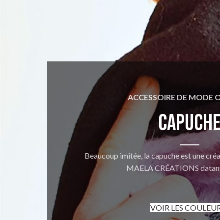
ACCESSOIRE DE MODE O
CAPUCH
Beaucoup imitée, la capuche est une créat
MAELA CRÉATIONS datant
VOIR LES COULEU