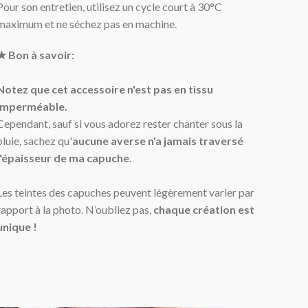
Pour son entretien, utilisez un
cycle court
à
30°C
maximum et ne séchez pas en machine.
★ Bon à savoir:
Notez que cet accessoire n'est pas en tissu
imperméable.
Cependant, sauf si vous adorez rester chanter sous la
pluie, sachez qu'
aucune averse n'a jamais traversé
l'épaisseur de ma capuche.
Les teintes des capuches peuvent légèrement varier par
rapport à la photo. N’oubliez pas,
chaque création est
unique !