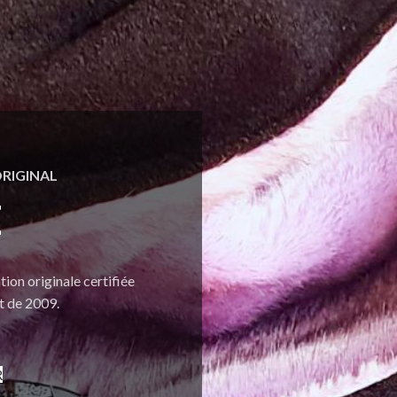
RIGINAL
E
ion originale certifiée
 de 2009.
R