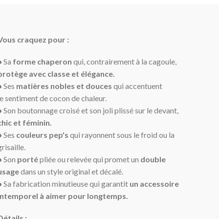
Vous craquez pour :
•
Sa
forme chaperon
qui, contrairement à la cagoule,
protège avec classe et élégance.
•
Ses
matières nobles et douces
qui accentuent
le sentiment de cocon de chaleur.
•
Son boutonnage croisé et son joli plissé sur le devant,
chic et féminin
.
•
Ses
couleurs pep's
qui rayonnent sous le froid ou la
grisaille.
•
Son
porté
pliée ou relevée qui promet un
double
usage
dans un style original et décalé.
•
Sa fabrication minutieuse qui garantit
un accessoire
intemporel à aimer pour longtemps.
Détails :