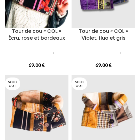
Tour de cou « COL »
Tour de cou « COL »
Écru, rose et bordeaux
Violet, fluo et gris
Accessoires femmes
,
Cols
Accessoires femmes
,
Cols
ou tours de cou
ou tours de cou
69.00
€
69.00
€
SOLD
SOLD
OUT
OUT