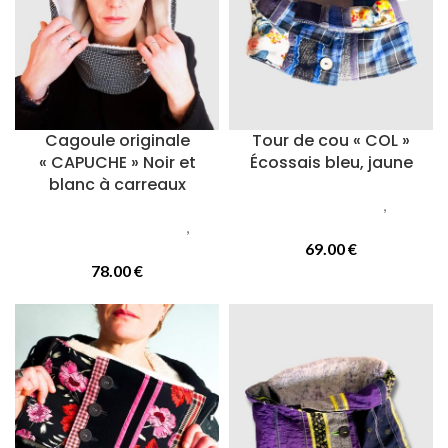
Cagoule originale
Tour de cou « COL »
« CAPUCHE » Noir et
Écossais bleu, jaune
blanc à carreaux
Accessoires femmes
,
Cols
Accessoires femmes
,
ou tours de cou
Capuches
69.00
€
78.00
€