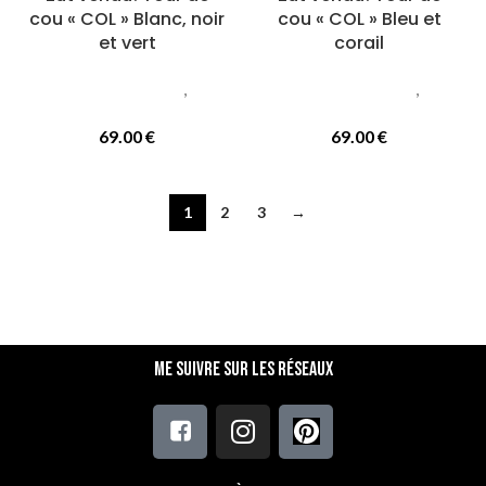
cou « COL » Blanc, noir
cou « COL » Bleu et
et vert
corail
Accessoires femmes
,
Cols
Accessoires femmes
,
Cols
ou tours de cou
ou tours de cou
69.00
€
69.00
€
1
2
3
→
Me suivre sur les réseaux