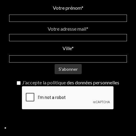
rien...
jamais !
Votre prénom*
"Mini M'Arty" grand sac à main
en cuir pour femme. Artisanat
imaginé et fabriqué en
Bretagne par une créatrice
Votre adresse mail*
enthousiaste et bouillonnante
d'idées. 100% original. Pour
des femmes adeptes d'une
Ville*
mode responsable et
sensibles au savoir-faire de
créateur.
J'accepte la politique
des données personnelles