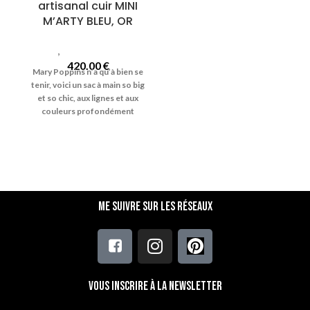
artisanal cuir MINI
M’ARTY BLEU, OR
Sacs
,
Sacs Mini Marty
420.00
€
Mary Poppins n’a qu’à bien se
tenir, voici un sac à main so big
et so chic, aux lignes et aux
couleurs
profondément
rétro !
Nom du modèle : "Mini
M'Arty" Coloris :
Bleu et Or Bagage artisanal en
cuir
Dimensions : 35 × 25 × 19 cm
Grand sac à main fourre-tout
en cuir, original et intemporel.
Me suivre sur les réseaux
I
déal pour les petites
ou
grandes escapades, ce grand
sac fourre-tout à l’allure
démente et aux courbes 70's
est particulièrement
apprécié
des femmes qui
Vous inscrire à la newsletter
s’affranchissent de leur
singularité et qui n’oublient