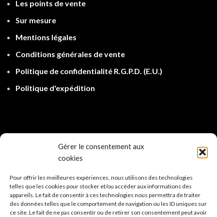
Les points de ven
te
Sur mesure
Mentions légales
Conditions générales de vente
Politique de confidentialité R.G.P.D.
(E.U.)
Politique d'expé
dition
Gérer le consentement aux
cookies
Pour offrir les meilleures expériences, nous utilisons des technologies
telles que les cookies pour stocker et/ou accéder aux informations des
appareils. Le fait de consentir à ces technologies nous permettra de traiter
des données telles que le comportement de navigation ou les ID uniques sur
ce site. Le fait de ne pas consentir ou de retirer son consentement peut avoir