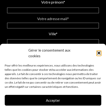
Votre prénom*
Votre adresse mail*
Ville*
Gérer le consentement aux
cookies
J'accepte la politique
des données personnelles
Pour offrir les meilleures expériences, nous utilisons des technologies
telles que les cookies pour stocker et/ou accéder aux informations des
appareils. Le fait de consentir à ces technologies nous permettra de traiter
des données telles que le comportement de navigation ou les ID uniques sur
ce site. Le fait de ne pas consentir ou de retirer son consentement peut avoir
un effet négatif sur certaines caractéristiques et fonctions.
Accepter
Les points de ven
te