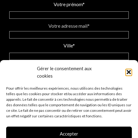
Votre prénom*
Votre adresse mail*
Ville*
Gérer le consentement aux
cookies
J'accepte la politique
des données personnelles
Pour offrir les meilleures expériences, nous utilisons des technologies
telles que les cookies pour stocker et/ou accéder aux informations des
appareils. Le fait de consentir à ces technologies nous permettra de traiter
des données telles que le comportement de navigation ou les ID uniques sur
ce site. Le fait de ne pas consentir ou de retirer son consentement peut avoir
un effet négatif sur certaines caractéristiques et fonctions.
Accepter
Les points de ven
te