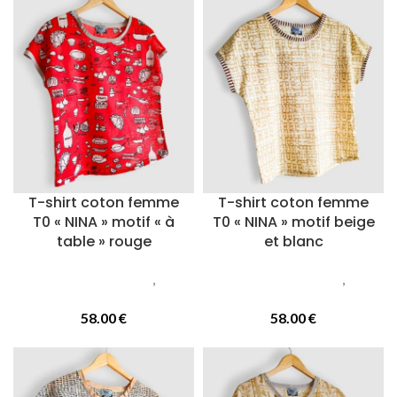
T-shirt coton femme
T-shirt coton femme
T0 « NINA » motif « à
T0 « NINA » motif beige
table » rouge
et blanc
Vetements femmes
,
T-
Vetements femmes
,
T-
Shirts
Shirts
58.00
€
58.00
€