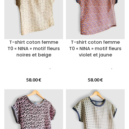
T-shirt coton femme
T-shirt coton femme
T0 « NINA » motif fleurs
T0 « NINA » motif fleurs
noires et beige
violet et jaune
Vetements femmes
,
T-
Vetements femmes
,
T-
Shirts
Shirts
58.00
€
58.00
€