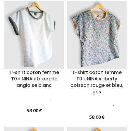
T-shirt coton femme
T-shirt coton femme
T0 « NINA » broderie
T0 « NINA » liberty
anglaise blanc
poisson rouge et bleu,
gris
Vetements femmes
,
T-
Shirts
Vetements femmes
,
T-
58.00
€
Shirts
58.00
€