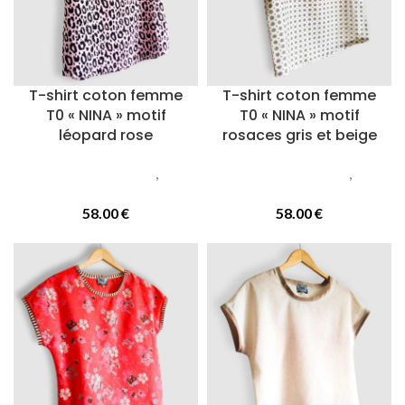
T-shirt coton femme
T-shirt coton femme
T0 « NINA » motif
T0 « NINA » motif
léopard rose
rosaces gris et beige
Vetements femmes
,
T-
Vetements femmes
,
T-
Shirts
Shirts
58.00
€
58.00
€