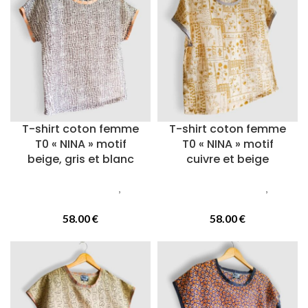
T-shirt coton femme
T-shirt coton femme
T0 « NINA » motif
T0 « NINA » motif
beige, gris et blanc
cuivre et beige
Vetements femmes
,
T-
Vetements femmes
,
T-
Shirts
Shirts
58.00
€
58.00
€