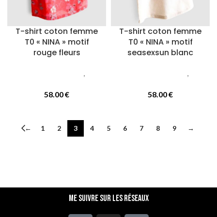
T-shirt coton femme
T-shirt coton femme
T0 « NINA » motif
T0 « NINA » motif
rouge fleurs
seasexsun blanc
Vetements femmes
,
T-
Vetements femmes
,
T-
Shirts
Shirts
58.00
€
58.00
€
←
1
2
3
4
5
6
7
8
9
→
Me suivre sur les réseaux