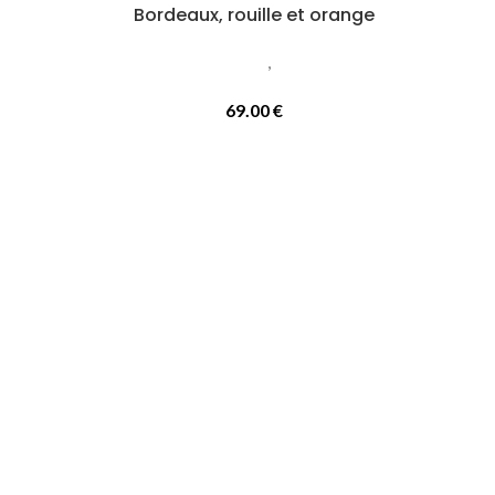
Bordeaux, rouille et orange
tours de
Accessoires femmes
,
Cols ou tours de
cou
69.00
€