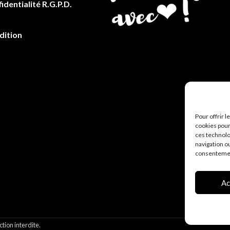
identialité R.G.P.D.
dition
Pour offrir 
cookies pour
ces technolo
navigation ou
consentement
Ac
tion interdite.