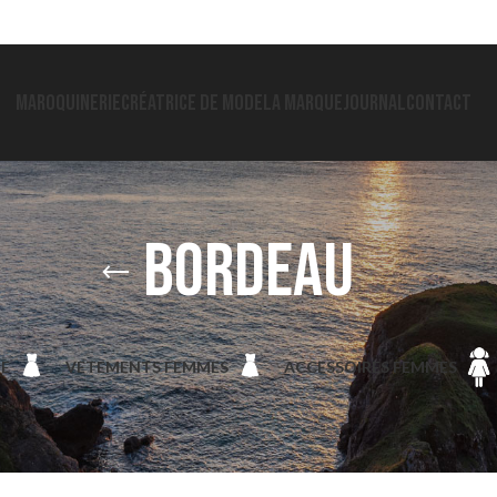
MAROQUINERIE
CRÉATRICE DE MODE
LA MARQUE
JOURNAL
CONTACT
bordeau
IE
VETEMENTS FEMMES
ACCESSOIRES FEMMES