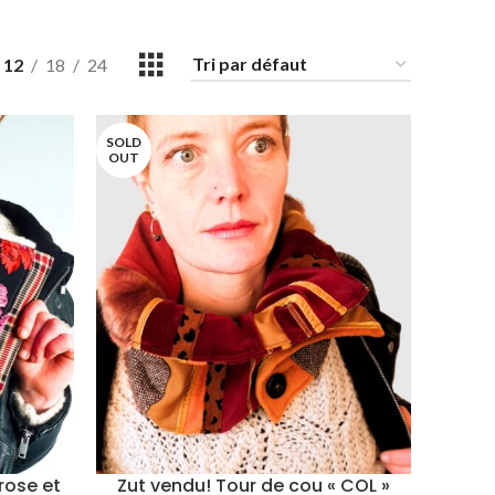
12
18
24
SOLD
OUT
 rose et
Zut vendu! Tour de cou « COL »