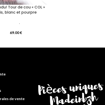
ndu! Tour de cou « COL »
is, blanc et pourpre
ires femmes
,
Cols ou tours de
cou
69.00
€
en
te
s
rales de vente