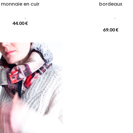
monnaie en cuir
bordeaux
maroquinerie
,
Porte monnaie
Accessoires femmes
,
Cols ou 
44.00
€
cou
69.00
€