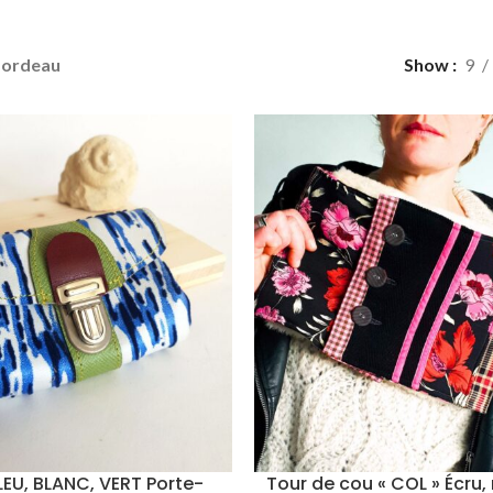
bordeau
Show
9
LEU, BLANC, VERT Porte-
Tour de cou « COL » Écru,