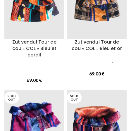
Zut vendu! Tour de
Zut vendu! Tour de
cou « COL » Bleu et
cou « COL » Bleu et or
corail
Accessoires femmes
,
Cols
Accessoires femmes
,
Cols
ou tours de cou
ou tours de cou
69.00
€
69.00
€
SOLD
SOLD
OUT
OUT