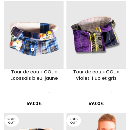
Tour de cou « COL »
Tour de cou « COL »
Écossais bleu, jaune
Violet, fluo et gris
Accessoires femmes
,
Cols
Accessoires femmes
,
Cols
ou tours de cou
ou tours de cou
69.00
€
69.00
€
SOLD
SOLD
OUT
OUT