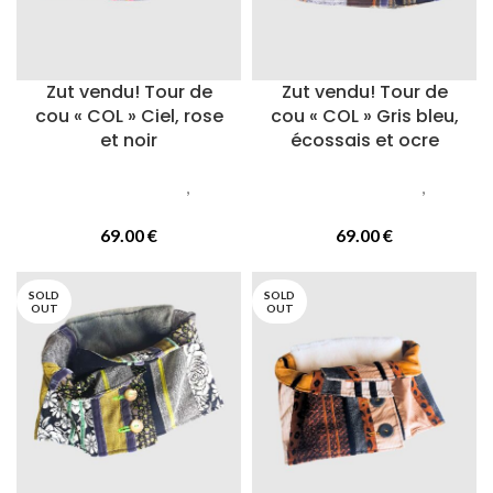
Zut vendu! Tour de
Zut vendu! Tour de
cou « COL » Ciel, rose
cou « COL » Gris bleu,
et noir
écossais et ocre
Accessoires femmes
,
Cols
Accessoires femmes
,
Cols
ou tours de cou
ou tours de cou
69.00
€
69.00
€
SOLD
SOLD
OUT
OUT