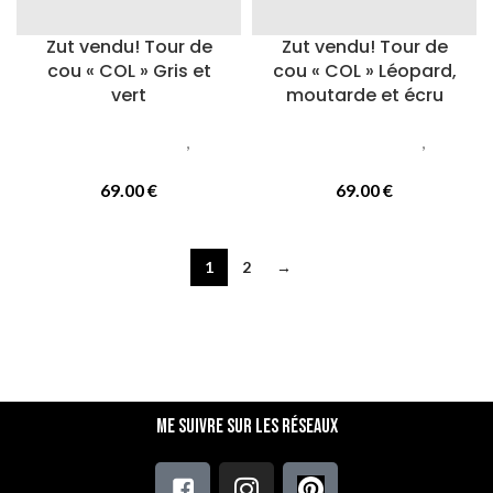
Zut vendu! Tour de
Zut vendu! Tour de
cou « COL » Gris et
cou « COL » Léopard,
vert
moutarde et écru
Accessoires femmes
,
Cols
Accessoires femmes
,
Cols
ou tours de cou
ou tours de cou
69.00
€
69.00
€
1
2
→
Me suivre sur les réseaux