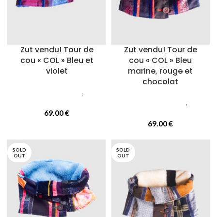
Zut vendu! Tour de
Zut vendu! Tour de
cou « COL » Bleu et
cou « COL » Bleu
violet
marine, rouge et
chocolat
Accessoires femmes
,
Cols
ou tours de cou
Accessoires femmes
,
Cols
69.00
€
ou tours de cou
69.00
€
SOLD
SOLD
OUT
OUT