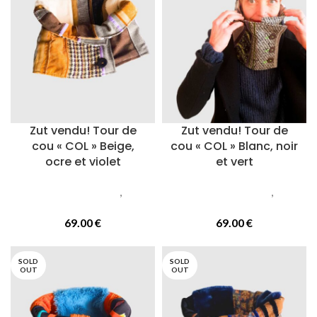
Zut vendu! Tour de
Zut vendu! Tour de
cou « COL » Beige,
cou « COL » Blanc, noir
ocre et violet
et vert
Accessoires femmes
,
Cols
Accessoires femmes
,
Cols
ou tours de cou
ou tours de cou
69.00
€
69.00
€
SOLD
SOLD
OUT
OUT