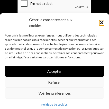
Gérer le consentement aux
cookies
Pour offrir les meilleures expériences, nous utilisons des technologies
Les points de ven
te
telles que les cookies pour stocker et/ou accéder aux informations des
appareils. Le fait de consentir à ces technologies nous permettra de traiter
Sur mesure
des données telles que le comportement de navigation ou les ID uniques sur
Mentions légales
ce site. Le fait de ne pas consentir ou de retirer son consentement peut avoir
un effet négatif sur certaines caractéristiques et fonctions.
Conditions générales de vente
Politique de confidentialité R.G.P.D.
(E.U.)
Accepter
Politique d'expé
dition
Refuser
Voir les préférences
0
Politique de cookies