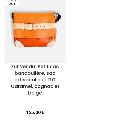
SOLD
OUT
Zut vendu! Petit sac
bandoulière, sac
artisanal cuir ITO
Caramel, cognac et
beige
Sacs
,
Sacs Ito
135.00
€