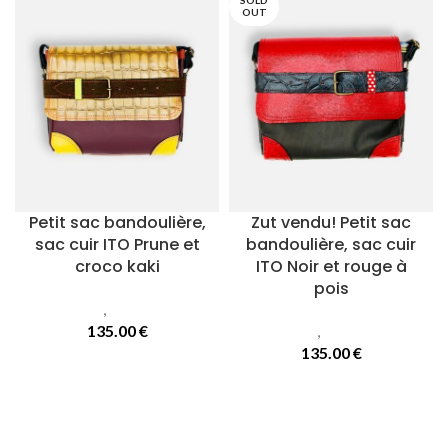
SOLD
OUT
Petit sac bandoulière,
Zut vendu! Petit sac
sac cuir ITO Prune et
bandoulière, sac cuir
croco kaki
ITO Noir et rouge à
pois
Sacs
,
Sacs Ito
135.00
€
Sacs
,
Sacs Ito
135.00
€