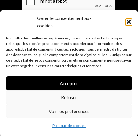
Gérer le consentement aux
cookies
Pour offrir les meilleures expériences, nous utilisons des technologies
Les points de ven
te
telles que les cookies pour stocker et/ou accéder aux informations des
appareils. Le fait de consentir à ces technologies nous permettra de traiter
Sur mesure
des données telles que le comportement de navigation ou les ID uniques sur
ce site. Le fait de ne pas consentir ou de retirer son consentement peut avoir
Mentions légales
un effet négatif sur certaines caractéristiques et fonctions.
Conditions générales de vente
Accepter
Politique de confidentialité R.G.P.D.
(E.U.)
Politique d'expé
dition
Refuser
Voir les préférences
0
Politique de cookies
Shop
Filters
Wishlist
Cart
My account