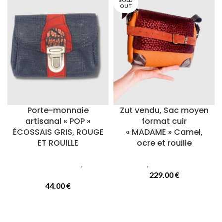
SOLD
OUT
Porte-monnaie
Zut vendu, Sac moyen
artisanal « POP »
format cuir
ÉCOSSAIS GRIS, ROUGE
« MADAME » Camel,
ET ROUILLE
ocre et rouille
Petite maroquinerie
,
Porte
Sacs
,
Sacs Madame
monnaie
229.00
€
44.00
€