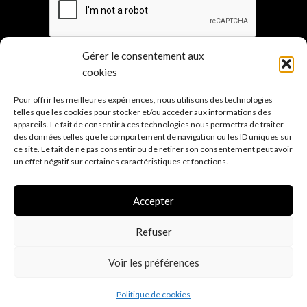
Gérer le consentement aux
cookies
Pour offrir les meilleures expériences, nous utilisons des technologies
Les points de ven
te
telles que les cookies pour stocker et/ou accéder aux informations des
appareils. Le fait de consentir à ces technologies nous permettra de traiter
Sur mesure
des données telles que le comportement de navigation ou les ID uniques sur
Mentions légales
ce site. Le fait de ne pas consentir ou de retirer son consentement peut avoir
un effet négatif sur certaines caractéristiques et fonctions.
Conditions générales de vente
Politique de confidentialité R.G.P.D.
(E.U.)
Accepter
Politique d'expé
dition
Refuser
Voir les préférences
0
Politique de cookies