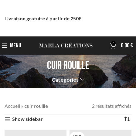
Livraison gratuite à partir de 250€
0
MENU
0.00
€
cuir rouille
Categories
Accueil
»
cuir rouille
2 résultats affichés
Show sidebar