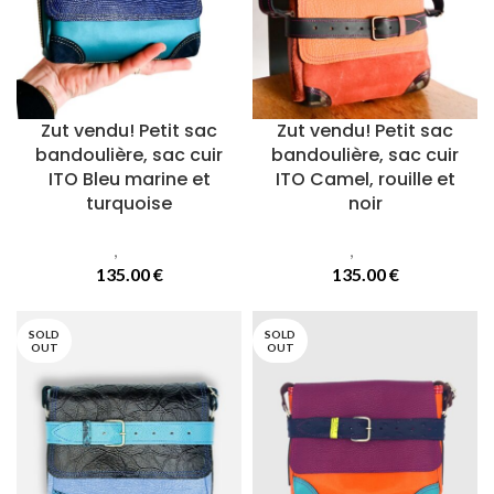
Zut vendu! Petit sac
Zut vendu! Petit sac
bandoulière, sac cuir
bandoulière, sac cuir
ITO Bleu marine et
ITO Camel, rouille et
turquoise
noir
Sacs
,
Sacs Ito
Sacs
,
Sacs Ito
135.00
€
135.00
€
SOLD
SOLD
OUT
OUT