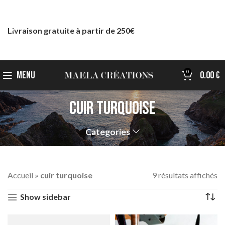
Livraison gratuite à partir de 250€
0
MENU
0.00
€
cuir turquoise
Categories
Accueil
»
cuir turquoise
9 résultats affichés
Show sidebar