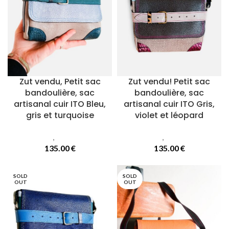
Zut vendu, Petit sac
Zut vendu! Petit sac
bandoulière, sac
bandoulière, sac
artisanal cuir ITO Bleu,
artisanal cuir ITO Gris,
gris et turquoise
violet et léopard
Sacs
,
Sacs Ito
Sacs
,
Sacs Ito
135.00
€
135.00
€
SOLD
SOLD
OUT
OUT