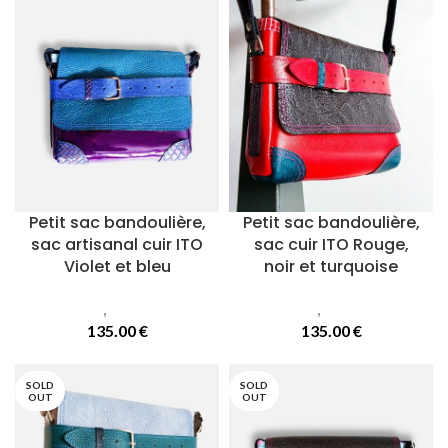
Petit sac bandoulière,
Petit sac bandoulière,
sac artisanal cuir ITO
sac cuir ITO Rouge,
Violet et bleu
noir et turquoise
Sacs
,
Sacs Ito
Sacs
,
Sacs Ito
135.00
€
135.00
€
SOLD
SOLD
OUT
OUT