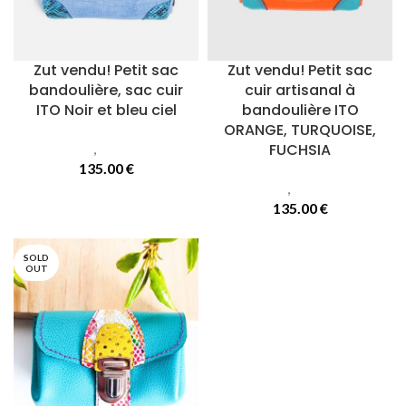
Zut vendu! Petit sac
Zut vendu! Petit sac
bandoulière, sac cuir
cuir artisanal à
ITO Noir et bleu ciel
bandoulière ITO
ORANGE, TURQUOISE,
Sacs
,
Sacs Ito
FUCHSIA
135.00
€
Sacs
,
Sacs Ito
135.00
€
SOLD
OUT