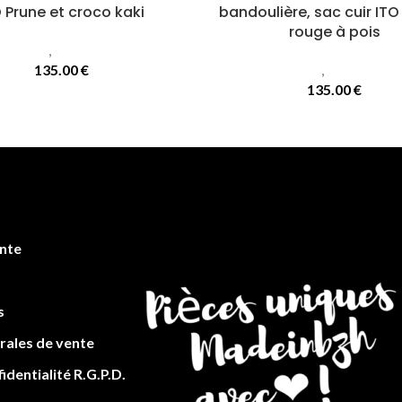
 Prune et croco kaki
bandoulière, sac cuir ITO 
rouge à pois
Sacs
,
Sacs Ito
135.00
€
Sacs
,
Sacs Ito
135.00
€
en
te
s
rales de vente
identialité R.G.P.D.