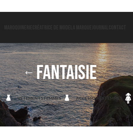
MAROQUINERIE
CRÉATRICE DE MODE
LA MARQUE
JOURNAL
CONTACT
fantaisie
IE
VETEMENTS FEMMES
ACCESSOIRES FEMMES