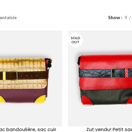
antaisie
Show
9
SOLD
OUT
sac bandoulière, sac cuir
Zut vendu! Petit sa