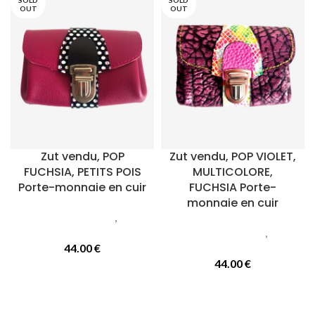
SOLD
SOLD
OUT
OUT
Zut vendu, POP
Zut vendu, POP VIOLET,
FUCHSIA, PETITS POIS
MULTICOLORE,
Porte-monnaie en cuir
FUCHSIA Porte-
monnaie en cuir
Petite maroquinerie
,
Porte
monnaie
Petite maroquinerie
,
Porte
44.00
€
monnaie
44.00
€