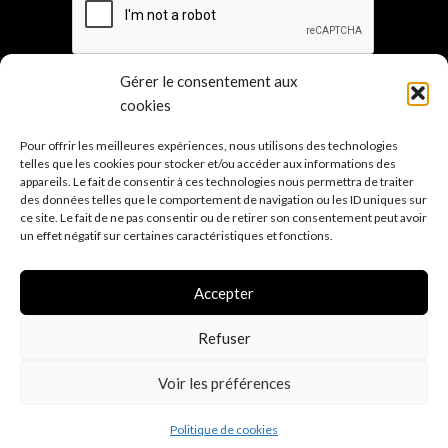
Gérer le consentement aux
cookies
Pour offrir les meilleures expériences, nous utilisons des technologies
Les points de ven
te
telles que les cookies pour stocker et/ou accéder aux informations des
appareils. Le fait de consentir à ces technologies nous permettra de traiter
Sur mesure
des données telles que le comportement de navigation ou les ID uniques sur
Mentions légales
ce site. Le fait de ne pas consentir ou de retirer son consentement peut avoir
un effet négatif sur certaines caractéristiques et fonctions.
Conditions générales de vente
Politique de confidentialité R.G.P.D.
(E.U.)
Accepter
Politique d'expé
dition
Refuser
Voir les préférences
0
Politique de cookies