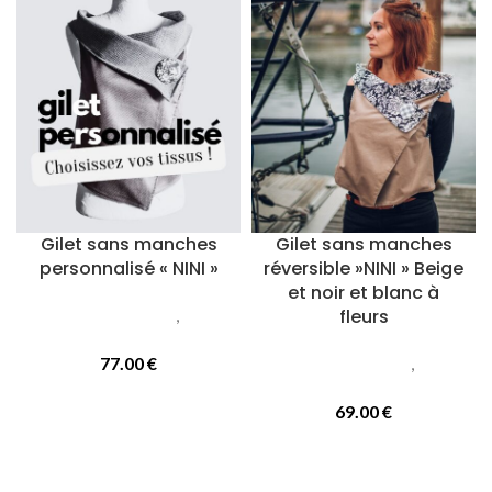
Gilet sans manches
Gilet sans manches
personnalisé « NINI »
réversible »NINI » Beige
et noir et blanc à
Vetements femmes
,
Gilets
fleurs
courts sans manches
77.00
€
Vetements femmes
,
Gilets
courts sans manches
69.00
€