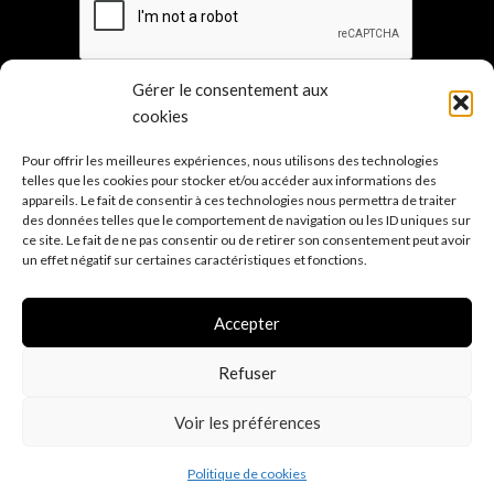
Gérer le consentement aux
cookies
Pour offrir les meilleures expériences, nous utilisons des technologies
Les points de ven
te
telles que les cookies pour stocker et/ou accéder aux informations des
appareils. Le fait de consentir à ces technologies nous permettra de traiter
Sur mesure
des données telles que le comportement de navigation ou les ID uniques sur
Mentions légales
ce site. Le fait de ne pas consentir ou de retirer son consentement peut avoir
un effet négatif sur certaines caractéristiques et fonctions.
Conditions générales de vente
Politique de confidentialité R.G.P.D.
(E.U.)
Accepter
Politique d'expé
dition
Refuser
Voir les préférences
0
Politique de cookies