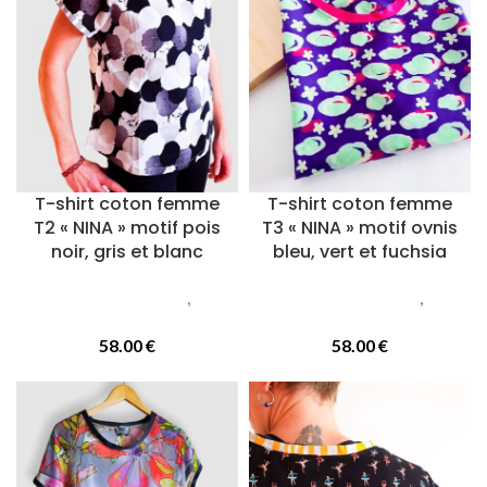
T-shirt coton femme
T-shirt coton femme
T2 « NINA » motif pois
T3 « NINA » motif ovnis
noir, gris et blanc
bleu, vert et fuchsia
Vetements femmes
,
T-
Vetements femmes
,
T-
Shirts
Shirts
58.00
€
58.00
€