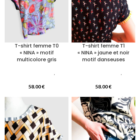
T-shirt femme T0
T-shirt femme T1
« NINA » motif
« NINA » jaune et noir
multicolore gris
motif danseuses
Vetements femmes
,
T-
Vetements femmes
,
T-
Shirts
Shirts
58.00
€
58.00
€