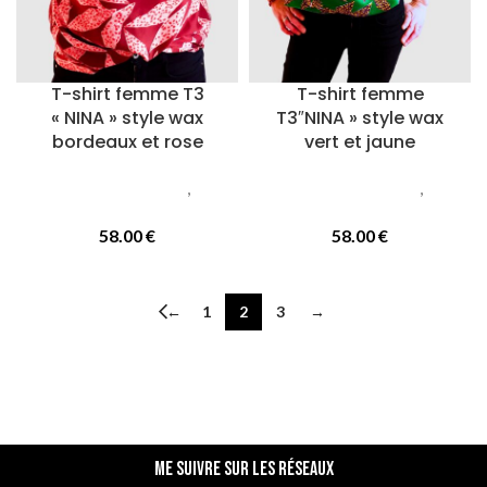
T-shirt femme T3
T-shirt femme
« NINA » style wax
T3″NINA » style wax
bordeaux et rose
vert et jaune
Vetements femmes
,
T-
Vetements femmes
,
T-
Shirts
Shirts
58.00
€
58.00
€
←
1
2
3
→
Me suivre sur les réseaux