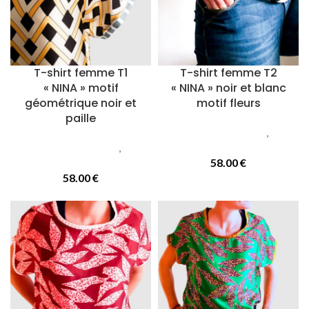
T-shirt femme T1
T-shirt femme T2
« NINA » motif
« NINA » noir et blanc
géométrique noir et
motif fleurs
paille
Vetements femmes
,
T-
Vetements femmes
,
T-
Shirts
Shirts
58.00
€
58.00
€