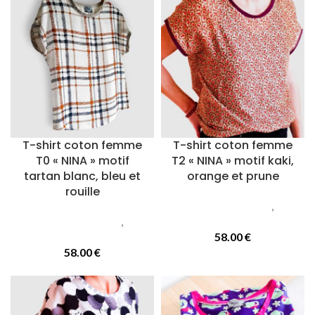
T-shirt coton femme
T-shirt coton femme
T0 « NINA » motif
T2 « NINA » motif kaki,
tartan blanc, bleu et
orange et prune
rouille
Vetements femmes
,
T-
Vetements femmes
,
T-
Shirts
Shirts
58.00
€
58.00
€