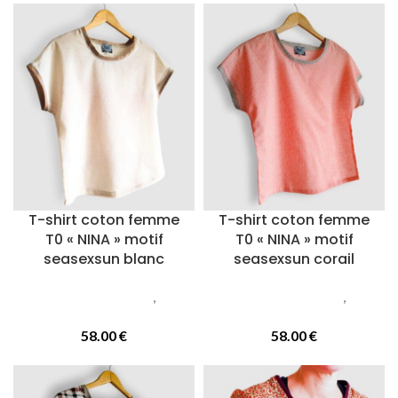
T-shirt coton femme
T-shirt coton femme
T0 « NINA » motif
T0 « NINA » motif
seasexsun blanc
seasexsun corail
Vetements femmes
,
T-
Vetements femmes
,
T-
Shirts
Shirts
58.00
€
58.00
€