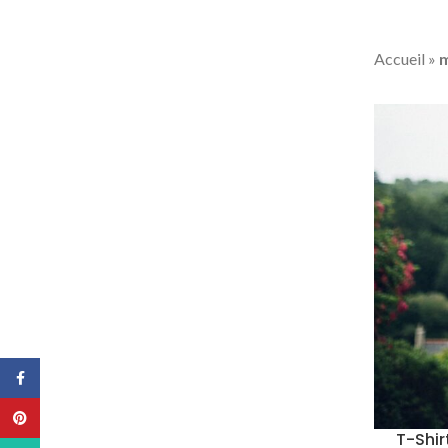
Accueil
»
m
Facebook
Pinterest
T-Shir