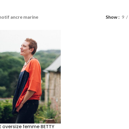
otif ancre marine
Show
9
t oversize femme BETTY