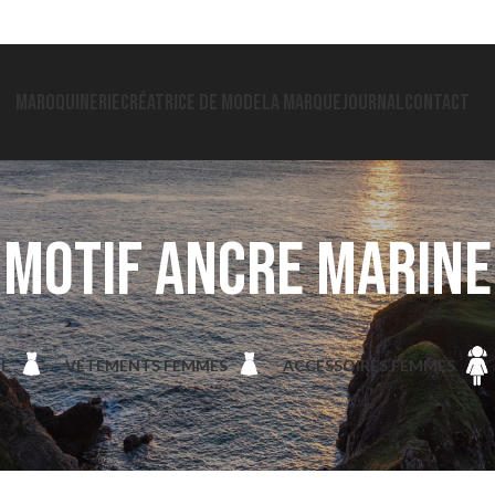
MAROQUINERIE
CRÉATRICE DE MODE
LA MARQUE
JOURNAL
CONTACT
motif ancre marine
IE
VETEMENTS FEMMES
ACCESSOIRES FEMMES