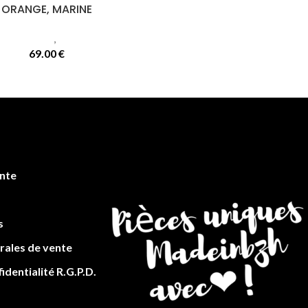
ORANGE, MARINE
nts femmes
,
Tuniques larges
69.00
€
en
te
s
rales de vente
identialité R.G.P.D.