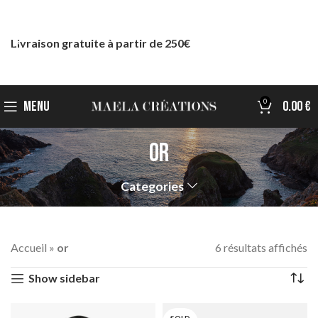
Livraison gratuite à partir de 250€
0
MENU
0.00
€
or
Categories
Accueil
»
or
6 résultats affichés
Show sidebar