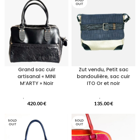
SOLD
OUT
Grand sac cuir
Zut vendu, Petit sac
artisanal « MINI
bandoulière, sac cuir
M’ARTY » Noir
ITO Or et noir
Sacs
,
Sacs Mini Marty
Sacs
,
Sacs Ito
420.00
€
135.00
€
SOLD
SOLD
OUT
OUT