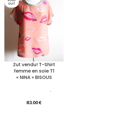
SOLD
OUT
Zut vendu! T-Shirt
femme en soie T1
« NINA » BISOUS
Vetements femmes
,
T-
Shirts
83.00
€