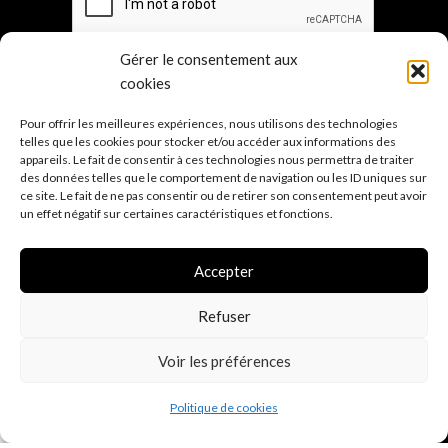
Gérer le consentement aux
cookies
Pour offrir les meilleures expériences, nous utilisons des technologies
Les points de ven
te
telles que les cookies pour stocker et/ou accéder aux informations des
appareils. Le fait de consentir à ces technologies nous permettra de traiter
Sur mesure
des données telles que le comportement de navigation ou les ID uniques sur
ce site. Le fait de ne pas consentir ou de retirer son consentement peut avoir
Mentions légales
un effet négatif sur certaines caractéristiques et fonctions.
Conditions générales de vente
Accepter
Politique de confidentialité R.G.P.D.
(E.U.)
Politique d'expé
dition
Refuser
Voir les préférences
0
Politique de cookies
Shop
Filters
Wishlist
Cart
My account